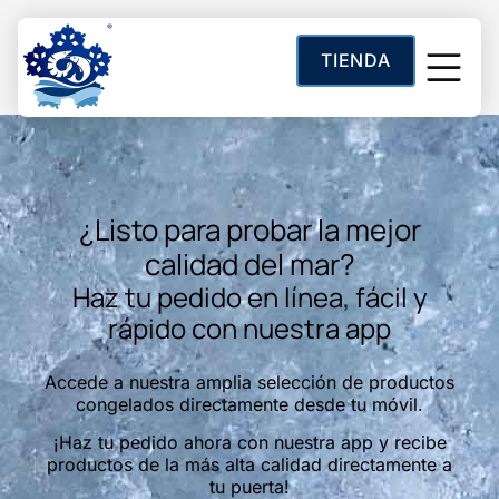
contenido
TIENDA
Categoría:
Marisco
Sobre Noso
¿Listo para probar la mejor
calidad del mar?
Haz tu pedido en línea, fácil y
rápido con nuestra app
Accede a nuestra amplia selección de productos
congelados directamente desde tu móvil.
¡Haz tu pedido ahora con nuestra app y recibe
productos de la más alta calidad directamente a
tu puerta!