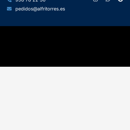
pedidos@alfritorres.es
© 2026 Almacenes Frigorificos Torres · Alfritorres ❄