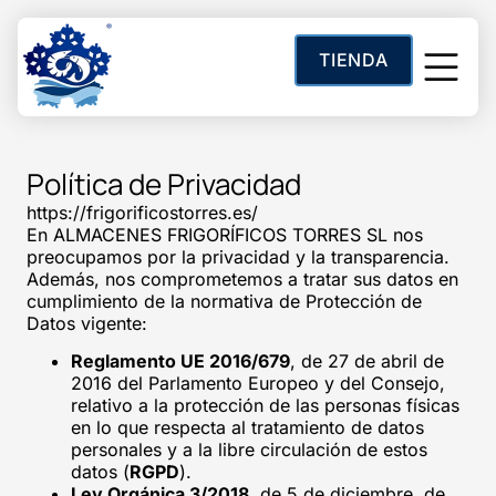
contenido
TIENDA
Sobre Noso
Política de Privacidad
https://frigorificostorres.es/
En ALMACENES FRIGORÍFICOS TORRES SL nos
preocupamos por la privacidad y la transparencia.
Además, nos comprometemos a tratar sus datos en
cumplimiento de la normativa de Protección de
Datos vigente:
Reglamento UE 2016/679
, de 27 de abril de
2016 del Parlamento Europeo y del Consejo,
relativo a la protección de las personas físicas
en lo que respecta al tratamiento de datos
personales y a la libre circulación de estos
datos (
RGPD
).
Ley Orgánica 3/2018
, de 5 de diciembre, de