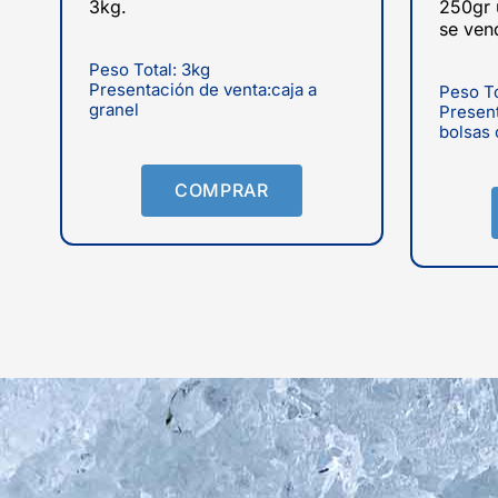
3kg.
250gr 
se ven
Peso Total: 3kg
Presentación de venta:caja a
Peso To
granel
Present
bolsas 
COMPRAR