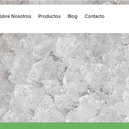
obre Nosotros
Productos
Blog
Contacto
remium de productos precocinados ultracongelados, asegur
l hogar o la hostelería, combinamos tradición y tecnología