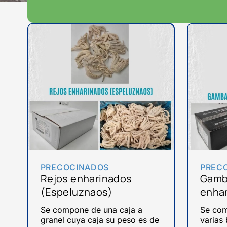
PRECOCINADOS
PREC
Rejos enharinados
Gamba
(Espeluznaos)
enha
Se compone de una caja a
Se com
granel cuya caja su peso es de
varias