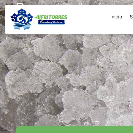
Precocinados
contenido
Inicio
S
En
Frigoríficos Torres
, ofrecemos una selección p
comodidad y sabor en cada bocado. Perfectos para e
su mesa platos rápidos, prácticos y deliciosos.