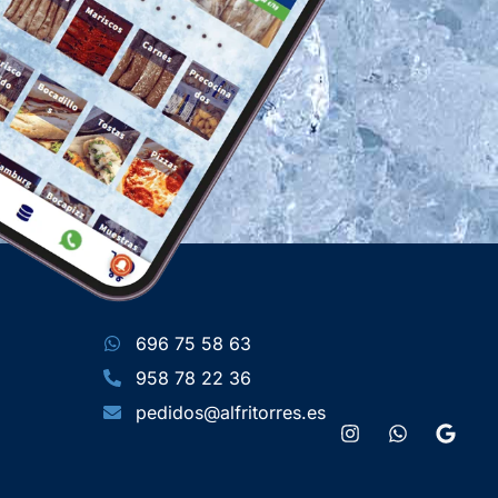
696 75 58 63
958 78 22 36
pedidos@alfritorres.es