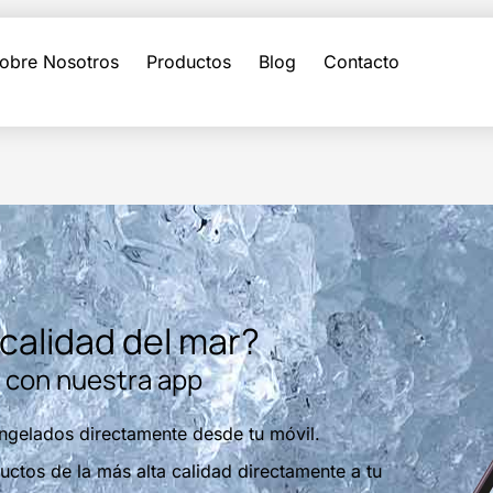
obre Nosotros
Productos
Blog
Contacto
 calidad del mar?
do con nuestra app
ngelados directamente desde tu móvil.
ctos de la más alta calidad directamente a tu