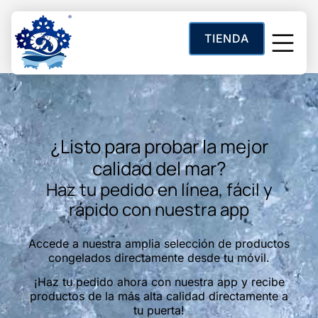
contenido
TIENDA
Categoría:
Pulpo
Sobre Noso
¿Listo para probar la mejor
calidad del mar?
Haz tu pedido en línea, fácil y
rápido con nuestra app
Accede a nuestra amplia selección de productos
congelados directamente desde tu móvil.
¡Haz tu pedido ahora con nuestra app y recibe
productos de la más alta calidad directamente a
tu puerta!