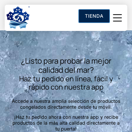
contenido
TIENDA
Categoría:
Marlin
Sobre Noso
¿Listo para probar la mejor
calidad del mar?
Haz tu pedido en línea, fácil y
rápido con nuestra app
Accede a nuestra amplia selección de productos
congelados directamente desde tu móvil.
¡Haz tu pedido ahora con nuestra app y recibe
productos de la más alta calidad directamente a
tu puerta!