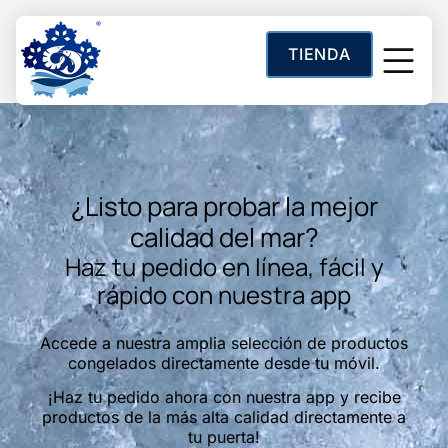
contenido
TIENDA
Categoría:
Choco
Sobre Noso
¿Listo para probar la mejor
calidad del mar?
Haz tu pedido en línea, fácil y
rápido con nuestra app
Accede a nuestra amplia selección de productos
congelados directamente desde tu móvil.
¡Haz tu pedido ahora con nuestra app y recibe
productos de la más alta calidad directamente a
tu puerta!